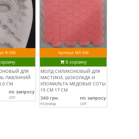
л: В-300
Артикул: МЛ-306
Артик
корзину
В корзину
В
ОНОВЫЙ ДЛЯ
МОЛД СИЛИКОНОВЫЙ ДЛЯ
МОЛД СИЛИ
ШЬ ПАВЛИНИЙ
МАСТИКИ, ШОКОЛАДА И
АЙСИНГА И
0,0 СМ
ИЗОМАЛЬТА МЕДОВЫЕ СОТЫ
СНЕЖИНКИ НА
19 СМ 17 СМ
1,8 СМ СМ
по запросу
360 грн.
по запросу
85 грн.
ОПТ
РОЗНИЦА
ОПТ
РОЗНИЦА