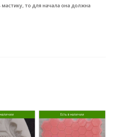
 мастику, то для начала она должна
в наличии
Есть в наличии
Ест