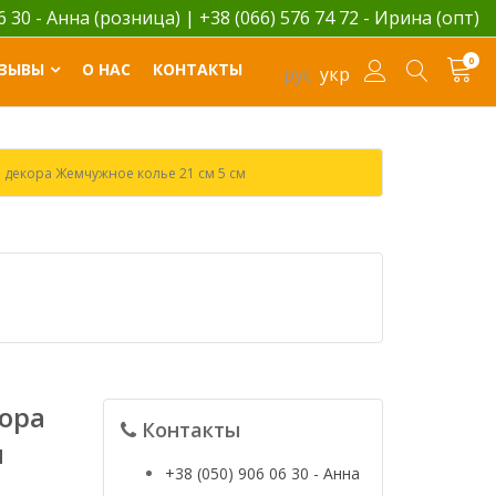
06 30 - Анна (розница)
|
+38 (066) 576 74 72 - Ирина (опт)
0
ЗЫВЫ
О НАС
КОНТАКТЫ
рус
укр
 декора Жемчужное колье 21 см 5 см
ора
Контакты
м
+38 (050) 906 06 30 - Анна