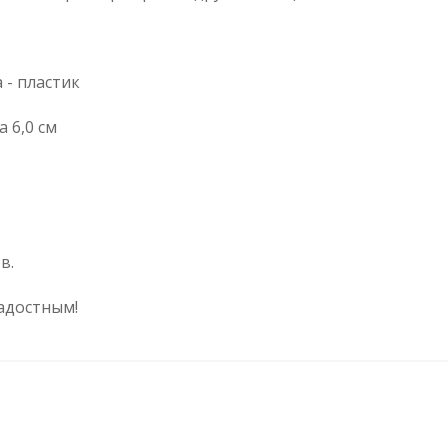
 - пластик
 6,0 см
в.
адостным!