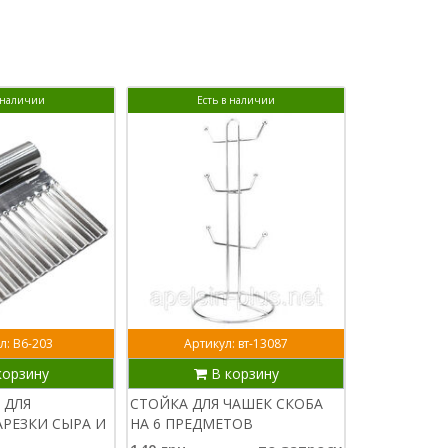
в наличии
Есть в наличии
Ест
л: В6-203
Артикул: вт-13087
Арти
корзину
В корзину
В
 ДЛЯ
СТОЙКА ДЛЯ ЧАШЕК СКОБА
ПИНЦЕТ ЩИ
РЕЗКИ СЫРА И
НА 6 ПРЕДМЕТОВ
РЫБНЫХ КО