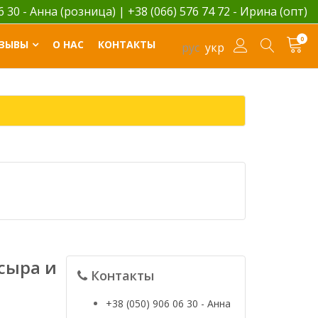
06 30 - Анна (розница)
|
+38 (066) 576 74 72 - Ирина (опт)
0
ЗЫВЫ
О НАС
КОНТАКТЫ
рус
укр
сыра и
Контакты
+38 (050) 906 06 30 - Анна