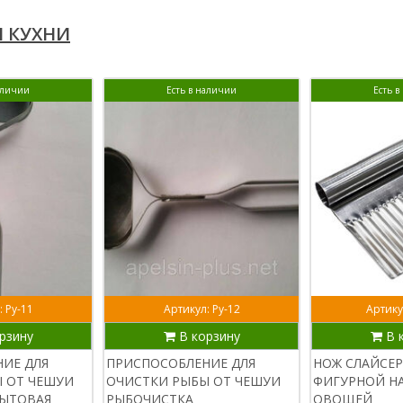
Я КУХНИ
аличии
Есть в наличии
Есть 
: Ру-11
Артикул: Ру-12
Артику
рзину
В корзину
В 
ИЕ ДЛЯ
ПРИСПОСОБЛЕНИЕ ДЛЯ
НОЖ СЛАЙСЕР
 ОТ ЧЕШУИ
ОЧИСТКИ РЫБЫ ОТ ЧЕШУИ
ФИГУРНОЙ НА
БЫТОВАЯ
РЫБОЧИСТКА
ОВОЩЕЙ