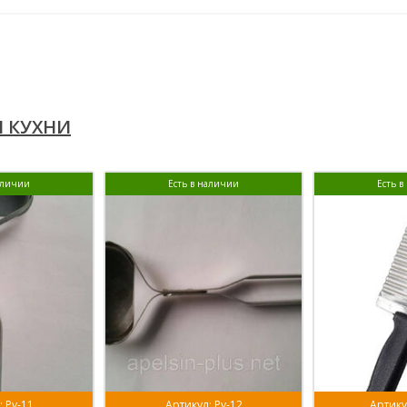
Я КУХНИ
аличии
Есть в наличии
Есть 
: Ру-11
Артикул: Ру-12
Артику