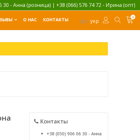
06 30 - Анна (розница)
|
+38 (066) 576 74 72 - Ирина (опт)
0
ЗЫВЫ
О НАС
КОНТАКТЫ
рус
укр
она
Контакты
+38 (050) 906 06 30 - Анна