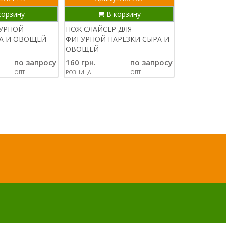
корзину
В корзину
В
ГУРНОЙ
НОЖ СЛАЙСЕР ДЛЯ
СТОЙКА ДЛЯ
РА И ОВОЩЕЙ
ФИГУРНОЙ НАРЕЗКИ СЫРА И
НА 6 ПРЕДМ
ОВОЩЕЙ
140 грн.
по запросу
160 грн.
по запросу
РОЗНИЦА
ОПТ
РОЗНИЦА
ОПТ