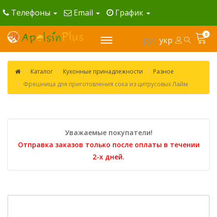
Телефоны
Email
График
0
рус
укр
Каталог
Кухонные принадлежности
Разное
Фрешница для приготовления сока из цитрусовых Лайм
Уважаемые покупатели!
Отправка заказов только после оплаты в течении
2-х дней.