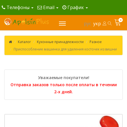
Телефоны
Email
График
0
рус
укр
Каталог
Кухонные принадлежности
Разное
Приспособление машинка для удаления косточек из вишни
Уважаемые покупатели!
Отправка заказов только после оплаты в течении
2-х дней.