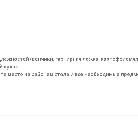
длежностей (венчики, гарнирная ложка, картофелемялк
й кухне.
ите место на рабочем столе и все необходимые пред