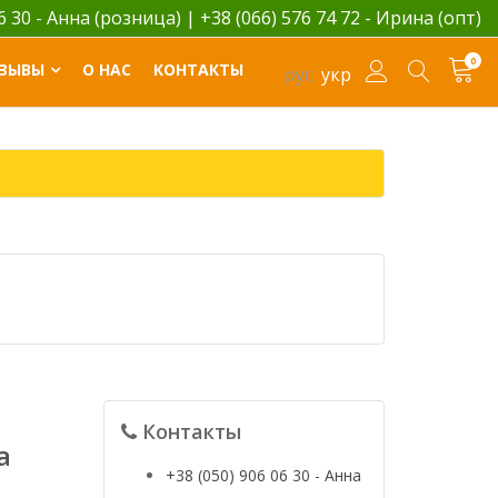
06 30 - Анна (розница)
|
+38 (066) 576 74 72 - Ирина (опт)
0
ЗЫВЫ
О НАС
КОНТАКТЫ
рус
укр
Контакты
а
+38 (050) 906 06 30 - Анна