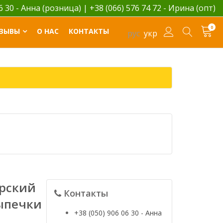
06 30 - Анна (розница)
|
+38 (066) 576 74 72 - Ирина (опт)
0
ЗЫВЫ
О НАС
КОНТАКТЫ
рус
укр
рский
Контакты
ыпечки
+38 (050) 906 06 30 - Анна