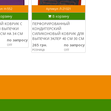
л: Н-552
Артикул: Л-21021
Арти
корзину
В корзину
В
Й КОВРИК С
ПЕРФОРИРОВАННЫЙ
АРМИРОВА
Я ВЫПЕЧКИ
КОНДИТЕРСКИЙ
СИЛИКОНО
 СМ НА 34 СМ
СИЛИКОНОВЫЙ КОВРИК ДЛЯ
ТЕРМОВОЛОК
ВЫПЕЧКИ ЭКЛЕР 40 СМ 30 СМ
СМ
по запросу
265 грн.
по запросу
220 грн.
ОПТ
РОЗНИЦА
ОПТ
РОЗНИЦА