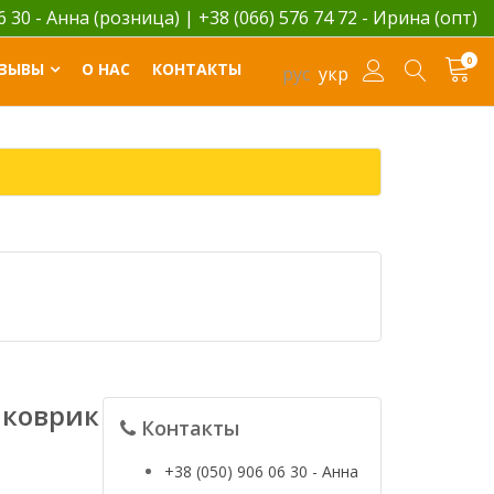
06 30 - Анна (розница)
|
+38 (066) 576 74 72 - Ирина (опт)
0
ЗЫВЫ
О НАС
КОНТАКТЫ
рус
укр
 коврик
Контакты
+38 (050) 906 06 30 - Анна