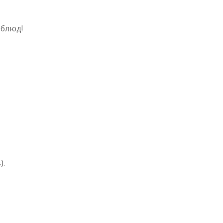
 блюд!
).