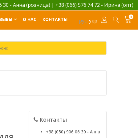
06 30 - Анна (розница)
|
+38 (066) 576 74 72 - Ирина (опт)
0
ЗЫВЫ
О НАС
КОНТАКТЫ
рус
укр
ронс
Контакты
+38 (050) 906 06 30 - Анна
 для