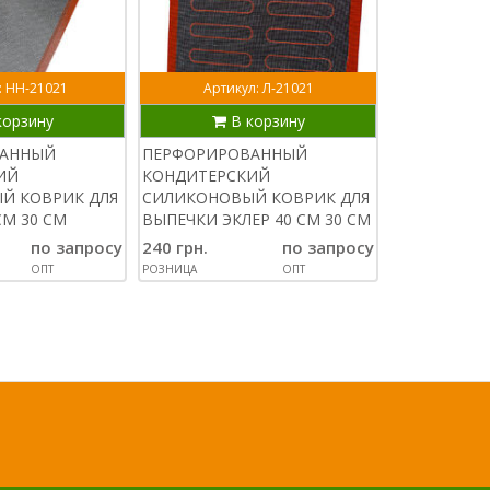
: НН-21021
Артикул: Л-21021
Артик
корзину
В корзину
В
ВАННЫЙ
ПЕРФОРИРОВАННЫЙ
ТЕФЛОНОВЫ
ИЙ
КОНДИТЕРСКИЙ
ВЫПЕЧКИ 40
Й КОВРИК ДЛЯ
СИЛИКОНОВЫЙ КОВРИК ДЛЯ
МНОГОРАЗ
СМ 30 СМ
ВЫПЕЧКИ ЭКЛЕР 40 СМ 30 СМ
ИСПОЛЬЗОВ
по запросу
240 грн.
по запросу
220 грн.
ОПТ
РОЗНИЦА
ОПТ
РОЗНИЦА