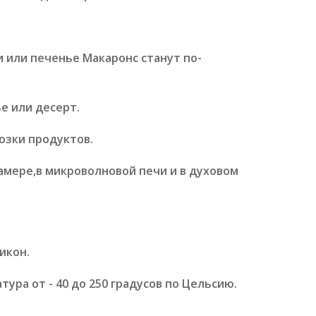
и или печенье Макаронс станут по-
е или десерт.
озки продуктов.
амере,в микроволновой печи и в духовом
икон.
ра от - 40 до 250 градусов по Цельсию.