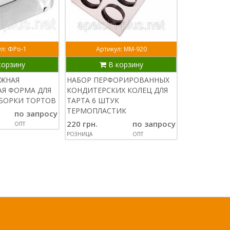
л: ФРо-1
Артикул: ММ-920
Артик
корзину
В корзину
В
ИЖНАЯ
НАБОР ПЕРФОРИРОВАННЫХ
ПЕРФОРИР
Я ФОРМА ДЛЯ
КОНДИТЕРСКИХ КОЛЕЦ ДЛЯ
КОНДИТЕРС
БОРКИ ТОРТОВ
ТАРТА 6 ШТУК
ВЫПЕЧКИ 8 
ТЕРМОПЛАСТИК
СМ НЕРЖАВ
по запросу
220 грн.
по запросу
180 грн.
ОПТ
РОЗНИЦА
ОПТ
РОЗНИЦА