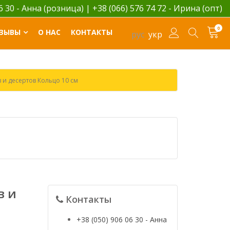
06 30 - Анна (розница)
|
+38 (066) 576 74 72 - Ирина (опт)
0
ЗЫВЫ
О НАС
КОНТАКТЫ
рус
укр
 и десертов Кольцо 10 см
в и
Контакты
+38 (050) 906 06 30 - Анна