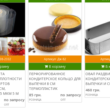
 В8-2332
Артикул: Дж-82
Артику
рзину
В корзину
В 
НТА
ПЕРФОРИРОВАННОЕ
ОВАЛ РАЗДВ
ПЛОТНОСТИ
КОНДИТЕРСКОЕ КОЛЬЦО ДЛЯ
КОНДИТЕРСКА
ОРТОВ
ВЫПЕЧКИ 8 СМ
ВЫПЕЧКИ И С
СМ,
ТЕРМОПЛАСТИК
460 грн.
5 МКМ 5 М
85 грн.
по запросу
РОЗНИЦА
по запросу
РОЗНИЦА
ОПТ
ОПТ