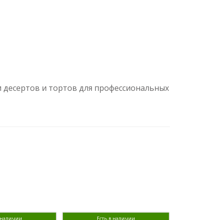
 десертов и тортов для профессиональных
в наличии
Есть в наличии
Ест