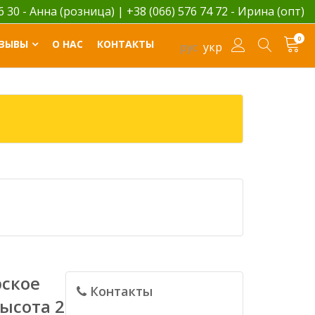
06 30 - Анна (розница)
|
+38 (066) 576 74 72 - Ирина (опт)
0
ЗЫВЫ
О НАС
КОНТАКТЫ
рус
укр
ское
Контакты
ысота 2