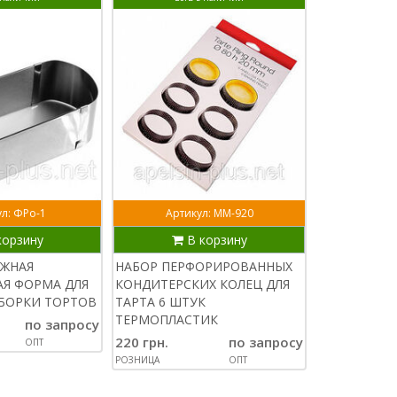
л: ФРо-1
Артикул: ММ-920
Артик
корзину
В корзину
В
ИЖНАЯ
НАБОР ПЕРФОРИРОВАННЫХ
ПЕРФОРИР
Я ФОРМА ДЛЯ
КОНДИТЕРСКИХ КОЛЕЦ ДЛЯ
КОНДИТЕРС
БОРКИ ТОРТОВ
ТАРТА 6 ШТУК
ВЫПЕЧКИ 8 
ТЕРМОПЛАСТИК
СМ НЕРЖАВ
по запросу
220 грн.
по запросу
180 грн.
ОПТ
РОЗНИЦА
ОПТ
РОЗНИЦА