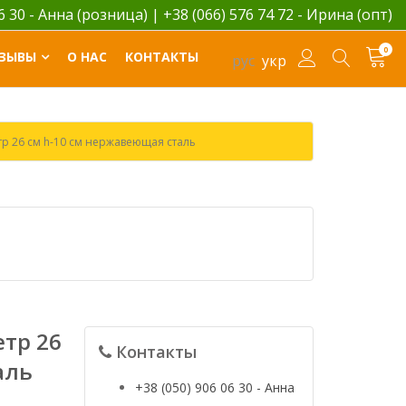
06 30 - Анна (розница)
|
+38 (066) 576 74 72 - Ирина (опт)
0
ЗЫВЫ
О НАС
КОНТАКТЫ
рус
укр
р 26 см h-10 см нержавеющая сталь
тр 26
Контакты
аль
+38 (050) 906 06 30 - Анна