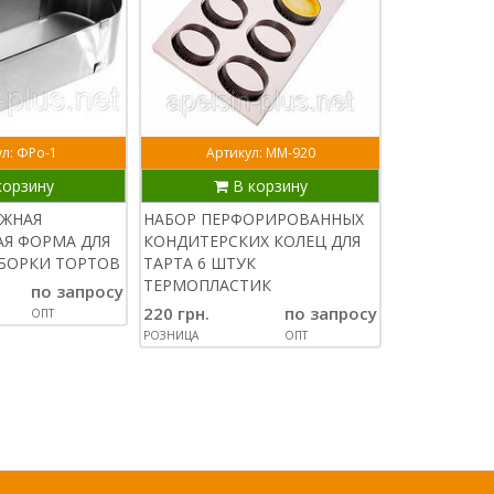
л: ФРо-1
Артикул: ММ-920
Артик
корзину
В корзину
В
ИЖНАЯ
НАБОР ПЕРФОРИРОВАННЫХ
ПЕРФОРИР
Я ФОРМА ДЛЯ
КОНДИТЕРСКИХ КОЛЕЦ ДЛЯ
КОНДИТЕРС
БОРКИ ТОРТОВ
ТАРТА 6 ШТУК
ВЫПЕЧКИ 8 
ТЕРМОПЛАСТИК
СМ НЕРЖАВ
по запросу
220 грн.
по запросу
180 грн.
ОПТ
РОЗНИЦА
ОПТ
РОЗНИЦА