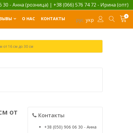
06 30 - Анна (розница)
|
+38 (066) 576 74 72 - Ирина (опт)
0
ЗЫВЫ
О НАС
КОНТАКТЫ
рус
укр
 от 16 см до 30 см
см от
Контакты
+38 (050) 906 06 30 - Анна