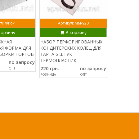
л: ФРо-1
Артикул: ММ-920
Артик
корзину
В корзину
В
ИЖНАЯ
НАБОР ПЕРФОРИРОВАННЫХ
ПЕРФОРИР
Я ФОРМА ДЛЯ
КОНДИТЕРСКИХ КОЛЕЦ ДЛЯ
КОНДИТЕРС
БОРКИ ТОРТОВ
ТАРТА 6 ШТУК
ВЫПЕЧКИ 8 
ТЕРМОПЛАСТИК
СМ НЕРЖАВ
по запросу
220 грн.
по запросу
180 грн.
ОПТ
РОЗНИЦА
ОПТ
РОЗНИЦА