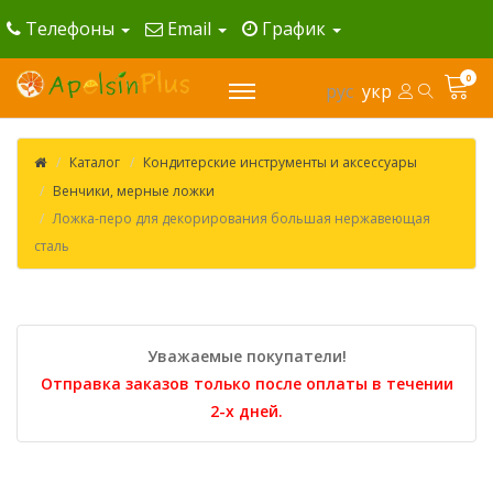
Телефоны
Email
График
0
рус
укр
Каталог
Кондитерские инструменты и аксессуары
Венчики, мерные ложки
Ложка-перо для декорирования большая нержавеющая
сталь
Уважаемые покупатели!
Отправка заказов только после оплаты в течении
2-х дней.