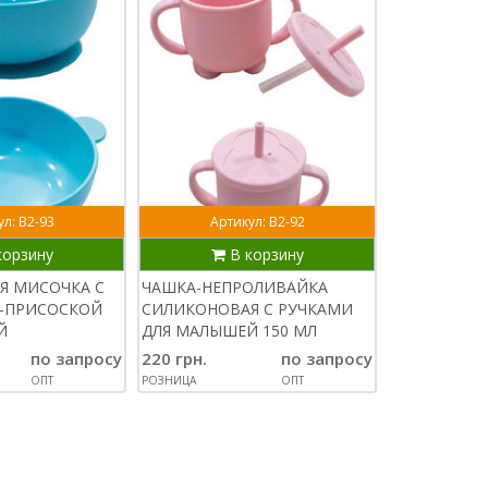
л: В2-93
Артикул: В2-92
Арти
корзину
В корзину
В
Я МИСОЧКА С
ЧАШКА-НЕПРОЛИВАЙКА
СИЛИКОНОВ
-ПРИСОСКОЙ
СИЛИКОНОВАЯ С РУЧКАМИ
ЛИТАЯ КУЛ
Й
ДЛЯ МАЛЫШЕЙ 150 МЛ
ЛОПАТКА 25
12 СМ
по запросу
220 грн.
по запросу
180 грн.
ОПТ
РОЗНИЦА
ОПТ
РОЗНИЦА