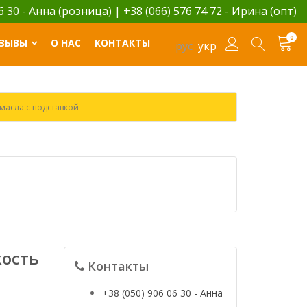
06 30 - Анна (розница)
|
+38 (066) 576 74 72 - Ирина (опт)
0
ЗЫВЫ
О НАС
КОНТАКТЫ
рус
укр
 масла с подставкой
кость
Контакты
+38 (050) 906 06 30 - Анна