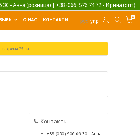
06 30 - Анна (розница)
|
+38 (066) 576 74 72 - Ирина (опт)
0
ЗЫВЫ
О НАС
КОНТАКТЫ
рус
укр
для крема 25 см
Контакты
+38 (050) 906 06 30 - Анна