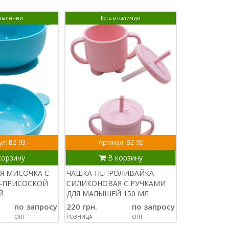
в наличии
Есть в наличии
Ест
л: В2-93
Артикул: В2-92
Арти
корзину
В корзину
В
Я МИСОЧКА С
ЧАШКА-НЕПРОЛИВАЙКА
СИЛИКОНОВ
-ПРИСОСКОЙ
СИЛИКОНОВАЯ С РУЧКАМИ
ЛИТАЯ КУЛ
Й
ДЛЯ МАЛЫШЕЙ 150 МЛ
ЛОПАТКА 25
12 СМ
по запросу
220 грн.
по запросу
180 грн.
ОПТ
РОЗНИЦА
ОПТ
РОЗНИЦА