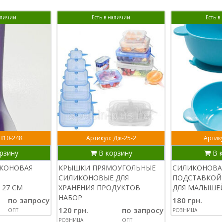
аличии
Есть в наличии
Есть 
 В10-248
Артикул: Дж-25-2
Артику
рзину
В корзину
В 
ИКОНОВАЯ
КРЫШКИ ПРЯМОУГОЛЬНЫЕ
СИЛИКОНОВА
СИЛИКОНОВЫЕ ДЛЯ
ПОДСТАВКОЙ
 27 СМ
ХРАНЕНИЯ ПРОДУКТОВ
ДЛЯ МАЛЫШЕ
НАБОР
по запросу
180 грн.
120 грн.
по запросу
ОПТ
РОЗНИЦА
РОЗНИЦА
ОПТ