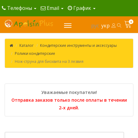
Телефоны
Email
График
0
рус
укр
Каталог
Кондитерские инструменты и аксессуары
Ролики кондитерские
Нож-струна для бисквита на 3 лезвия
Уважаемые покупатели!
Отправка заказов только после оплаты в течении
2-х дней.