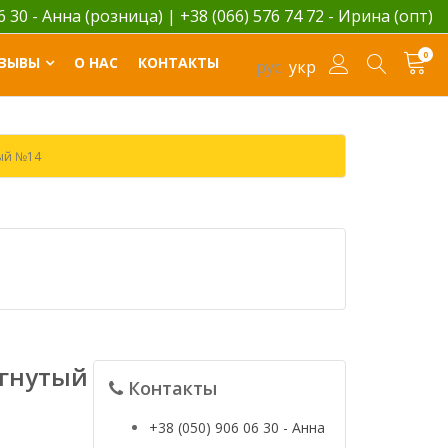
06 30 - Анна (розница)
|
+38 (066) 576 74 72 - Ирина (опт)
0
ЗЫВЫ
О НАС
КОНТАКТЫ
рус
укр
ый №14
огнутый
Контакты
+38 (050) 906 06 30 - Анна