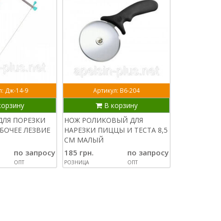
: Дж-14-9
Артикул: В6-204
Арти
корзину
В корзину
В
ДЛЯ ПОРЕЗКИ
НОЖ РОЛИКОВЫЙ ДЛЯ
НОЖ РОЛИК
БОЧЕЕ ЛЕЗВИЕ
НАРЕЗКИ ПИЦЦЫ И ТЕСТА 8,5
НАРЕЗКИ П
СМ МАЛЫЙ
МАСТИКИ 9
по запросу
185 грн.
по запросу
140 грн.
ОПТ
РОЗНИЦА
ОПТ
РОЗНИЦА