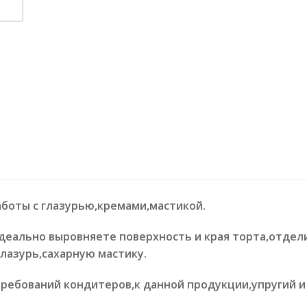
боты с глазурью,кремами,мастикой.
еально выровняете поверхность и края торта,отдел
лазурь,сахарную мастику.
ребований кондитеров,к данной продукции,упругий и 