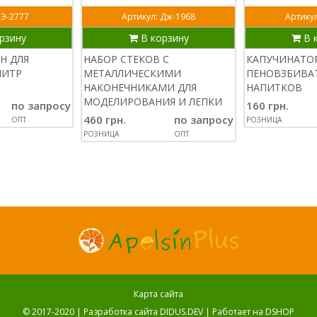
 Э-2777
Артикул: Дж-1968
Артикул
рзину
В корзину
В 
Н ДЛЯ
НАБОР СТЕКОВ С
КАПУЧИНАТО
ЛИТР
МЕТАЛЛИЧЕСКИМИ
ПЕНОВЗБИВАТ
НАКОНЕЧНИКАМИ ДЛЯ
НАПИТКОВ
МОДЕЛИРОВАНИЯ И ЛЕПКИ
по запросу
160 грн.
460 грн.
по запросу
ОПТ
РОЗНИЦА
РОЗНИЦА
ОПТ
Карта сайта
© 2017-2020 |
Разработка сайта DIDUS.DEV
| Работает на
DSHOP