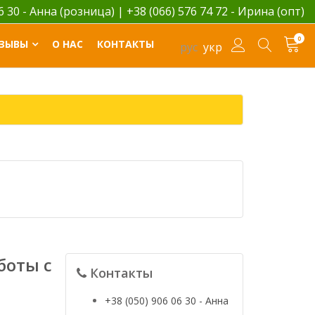
06 30 - Анна (розница)
|
+38 (066) 576 74 72 - Ирина (опт)
0
ЗЫВЫ
О НАС
КОНТАКТЫ
рус
укр
боты с
Контакты
+38 (050) 906 06 30 - Анна