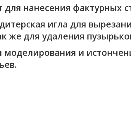
т для нанесения фактурных с
ндитерская игла для вырезан
ак же для удаления пузырьков
я моделирования и истончен
ьев.