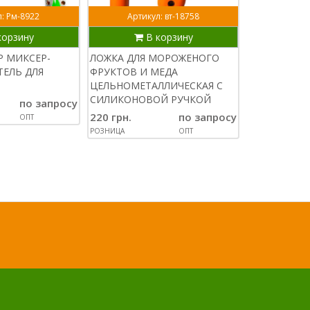
: Рм-8922
Артикул: вт-18758
Артик
корзину
В корзину
В
Р МИКСЕР-
ЛОЖКА ДЛЯ МОРОЖЕНОГО
РУКАВИЦЫ 
ЕЛЬ ДЛЯ
ФРУКТОВ И МЕДА
ЗАЩИТНЫЕ 
ЦЕЛЬНОМЕТАЛЛИЧЕСКАЯ С
40 СМ В НА
СИЛИКОНОВОЙ РУЧКОЙ
по запросу
290 грн.
220 грн.
по запросу
ОПТ
РОЗНИЦА
РОЗНИЦА
ОПТ