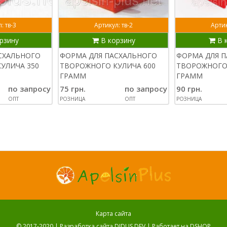
: тв-3
Артикул: тв-2
Артик
рзину
В корзину
В 
СХАЛЬНОГО
ФОРМА ДЛЯ ПАСХАЛЬНОГО
ФОРМА ДЛЯ 
УЛИЧА 350
ТВОРОЖНОГО КУЛИЧА 600
ТВОРОЖНОГО 
ГРАММ
ГРАММ
по запросу
75 грн.
по запросу
90 грн.
ОПТ
РОЗНИЦА
ОПТ
РОЗНИЦА
Карта сайта
© 2017-2020 |
Разработка сайта DIDUS.DEV
| Работает на
DSHOP