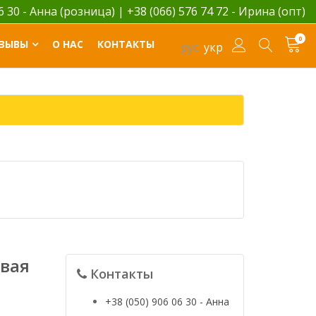
06 30 - Анна (розница)
|
+38 (066) 576 74 72 - Ирина (опт)
0
ЗЫВЫ
О НАС
КОНТАКТЫ
рус
укр
вая
Контакты
+38 (050) 906 06 30 - Анна