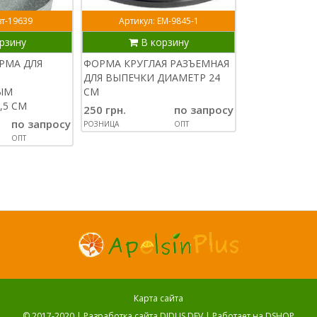
вт-19639
Артикул: ЕМ-9845-1
рзину
В корзину
РМА ДЛЯ
ФОРМА КРУГЛАЯ РАЗЪЕМНАЯ
ДЛЯ ВЫПЕЧКИ ДИАМЕТР 24
ЫМ
СМ
,5 СМ
250 грн.
по запросу
по запросу
РОЗНИЦА
ОПТ
ОПТ
Карта сайта
© 2017-2020 |
Разработка сайта DIDUS.DEV
| Работает на
DSHOP