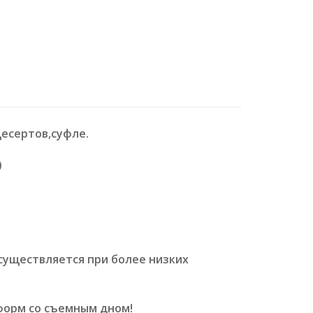
есертов,суфле.
)
существляется при более низких
форм со съемным дном!