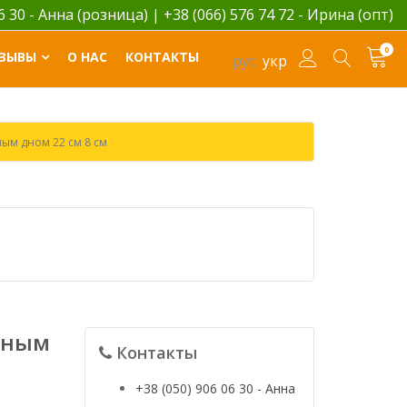
06 30 - Анна (розница)
|
+38 (066) 576 74 72 - Ирина (опт)
0
ЗЫВЫ
О НАС
КОНТАКТЫ
рус
укр
ым дном 22 см 8 см
мным
Контакты
+38 (050) 906 06 30 - Анна