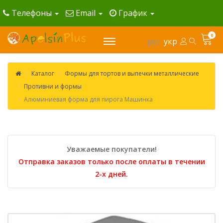
Телефоны
Email
График
0
рус
укр
Каталог
Формы для тортов и выпечки металлические
Противни и формы
Алюминиевая форма для пирога Машинка
Уважаемые покупатели!
Отправка заказов только после оплаты в течении
2-х дней.