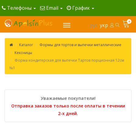
Телефоны
Email
График
0
рус
укр
Каталог
Формы для тортов и выпечки металлические
Кексницы
Форма кондитерская для выпечки Тартов порционная 12см
№1
Уважаемые покупатели!
Отправка заказов только после оплаты в течении
2-х дней.