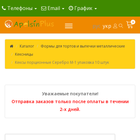
Телефоны
Email
График
0
рус
укр
Каталог
Формы для тортов и выпечки металлические
Кексницы
Кексы порционные Серебро М-1 упаковка 10 штук
Уважаемые покупатели!
Отправка заказов только после оплаты в течении
2-х дней.