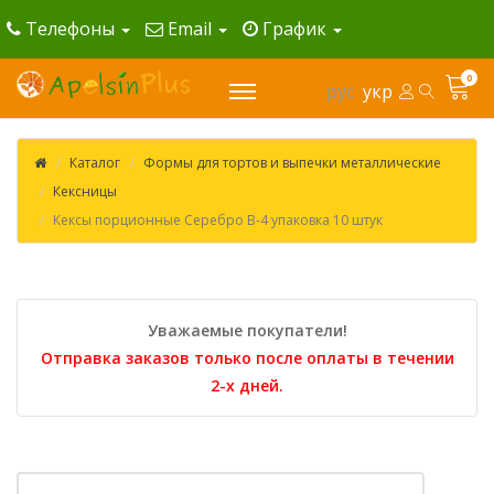
Телефоны
Email
График
0
рус
укр
Каталог
Формы для тортов и выпечки металлические
Кексницы
Кексы порционные Серебро В-4 упаковка 10 штук
Уважаемые покупатели!
Отправка заказов только после оплаты в течении
2-х дней.