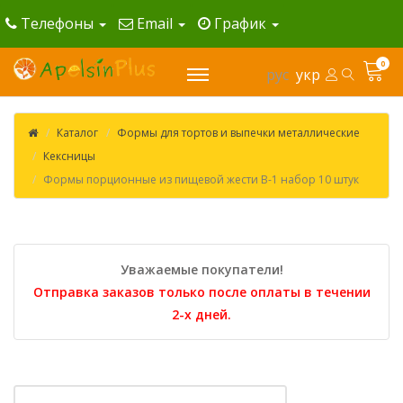
Телефоны
Email
График
0
рус
укр
Каталог
Формы для тортов и выпечки металлические
Кексницы
Формы порционные из пищевой жести В-1 набор 10 штук
Уважаемые покупатели!
Отправка заказов только после оплаты в течении
2-х дней.