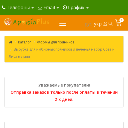
Телефоны
Email
График
0
рус
укр
Каталог
Формы для пряников
Вырубка для имбирных пряников и печенья набор Сова и
Лиса металл
Уважаемые покупатели!
Отправка заказов только после оплаты в течении
2-х дней.