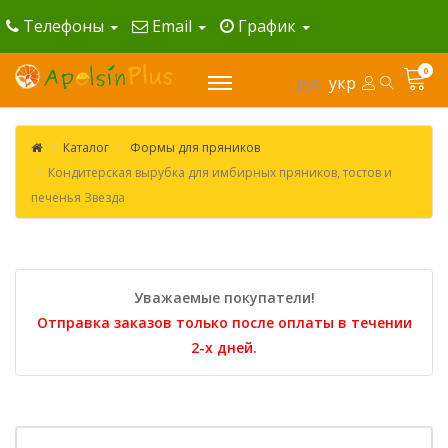
Телефоны
Email
График
0
рус
укр
Каталог
Формы для пряников
Кондитерская вырубка для имбирных пряников, тостов и
печенья Звезда
Уважаемые покупатели!
Отправка заказов только после оплаты в течении
2-х дней.