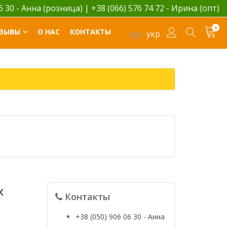
06 30 - Анна (розница)
|
+38 (066) 576 74 72 - Ирина (опт)
0
ЗЫВЫ
О НАС
КОНТАКТЫ
рус
укр
х
Контакты
+38 (050) 906 06 30 - Анна