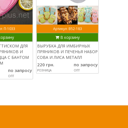
л: П-1033
Артикул: В52-183
Арти
корзину
В корзину
В
ТТИСКОМ ДЛЯ
ВЫРУБКА ДЛЯ ИМБИРНЫХ
ВЫРУБКИ М
РЯНИКОВ И
ПРЯНИКОВ И ПЕЧЕНЬЯ НАБОР
ДЛЯ ПРЯНИ
ДЦА С БАНТОМ
СОВА И ЛИСА МЕТАЛЛ
ИМБИРНОГО
СМ
НАБОР ИЗ 3
220 грн.
по запросу
по запросу
55 грн.
РОЗНИЦА
ОПТ
ОПТ
РОЗНИЦА