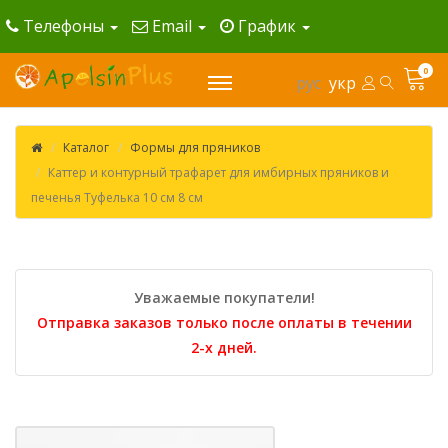
Телефоны
Email
График
0
рус
укр
Каталог
Формы для пряников
Каттер и контурный трафарет для имбирных пряников и
печенья Туфелька 10 см 8 см
Уважаемые покупатели!
Отправка заказов только после оплаты в течении
2-х дней.