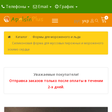
Телефоны
Email
График
0
рус
укр
Каталог
Формы для мороженого и льда
Силиконовая форма для муссовых пирожных и мороженого
эскимо сердце
Уважаемые покупатели!
Отправка заказов только после оплаты в течении
2-х дней.