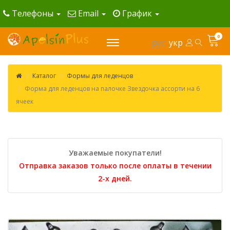
Телефоны
Email
График
0
рус
укр
Каталог
Формы для леденцов
Форма для леденцов на палочке Звездочка ассорти на 6
ячеек
Уважаемые покупатели!
Отправка заказов только после оплаты в течении
2-х дней.