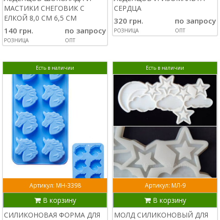
МАСТИКИ СНЕГОВИК С
СЕРДЦА
ЕЛКОЙ 8,0 СМ 6,5 СМ
320 грн.
по запросу
140 грн.
по запросу
РОЗНИЦА
ОПТ
РОЗНИЦА
ОПТ
Есть в наличии
Есть в наличии
Артикул: МН-3398
Артикул: МЛ-9
В корзину
В корзину
СИЛИКОНОВАЯ ФОРМА ДЛЯ
МОЛД СИЛИКОНОВЫЙ ДЛЯ