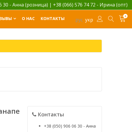
06 30 - Анна (розница)
|
+38 (066) 576 74 72 - Ирина (опт)
0
ЗЫВЫ
О НАС
КОНТАКТЫ
рус
укр
анапе
Контакты
+38 (050) 906 06 30 - Анна