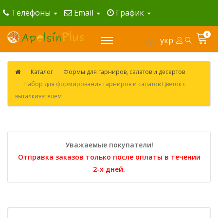
Телефоны
Email
График
0
рус
укр
Каталог
Формы для гарниров, салатов и десертов
Набор для формирования гарниров и салатов Цветок с
выталкивателем
Уважаемые покупатели!
Отправка заказов только после оплаты в течении
2-х дней.